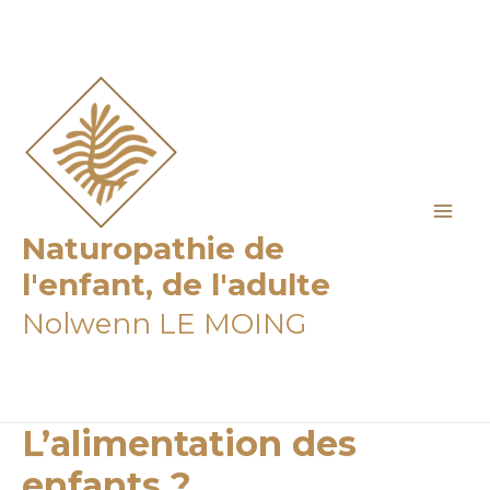
Aller
Post
Mai
au
navigation
Me
contenu
Naturopathie de
l'enfant, de l'adulte
Nolwenn LE MOING
L’alimentation des
enfants ?