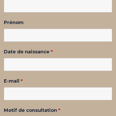
Prénom
Date de naissance
*
E-mail
*
Motif de consultation
*